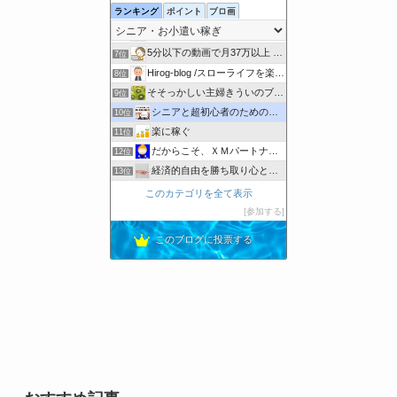
ランキング
ポイント
ブロ画
AIアメブロ成功ナビ｜AI×アメブロで収益化を目指す！
5位
未来作りブログ
6位
5分以下の動画で月37万以上 ユーチューブのアドセンスで稼ぐ
7位
Hirog-blog /スローライフを楽しもう
8位
そそっかしい主婦きういのブログ｜懸賞好きの忙しい主婦です。
9位
シニアと超初心者のためのブログの始め方
10位
楽に稼ぐ
11位
だからこそ、ＸＭパートナーでアフィリエイト
12位
経済的自由を勝ち取り心と体の健康を保って幸せに長生きする方法
13位
競馬ど素人が６ヶ月目に馬券で家を建てた方法！
14位
このカテゴリを全て表示
50代の暮らしと終活ノート｜娘たちへ残す記録
15位
参加する
あくあまりんの第2の暮らし
16位
このブログに投票する
【アラカンブロガーようじろ〜】
17位