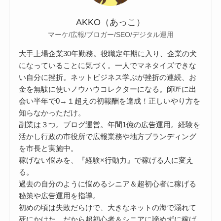
AKKO（あっこ）
マーケ/広報/ブロガー/SEO/デジタル運用
大手上場企業30年勤務。役職定年期に入り、企業の犬
になっていることに気づく。一人でマネタイズできな
い自分に挫折。ネットビジネス学ぶが挫折の連続、お
金を無駄に使いノウハウコレクターになる。師匠に出
会い半年で0→１超えの初報酬を達成！正しいやり方を
知らなかっただけ。
副業は３つ。ブログ運営。年間1億の広告運用。経験を
活かし行政の市役所で広報業務や地方ブランディング
を市長と実施中。
稼げない悩みを、『経験×行動力』で稼げる人に変え
る。
過去の自分のように悩めるシニア＆超初心者に稼げる
秘策や広告運用を指導。
初めの頃は失敗だらけで、大きなネットの海で溺れて
死にかけた。だから超初心者＆シニアに諦めずに稼げ