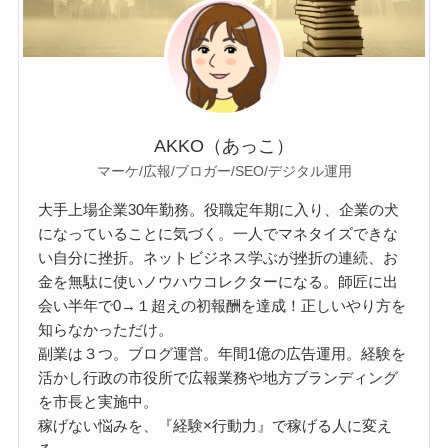
AKKO（あっこ）
マーケ/広報/ブロガー/SEO/デジタル運用
大手上場企業30年勤務。役職定年期に入り、企業の犬
になっていることに気づく。一人でマネタイズできな
い自分に挫折。ネットビジネス学ぶが挫折の連続、お
金を無駄に使いノウハウコレクターになる。師匠に出
会い半年で0→１超えの初報酬を達成！正しいやり方を
知らなかっただけ。
副業は３つ。ブログ運営。年間1億の広告運用。経験を
活かし行政の市役所で広報業務や地方ブランディング
を市長と実施中。
稼げない悩みを、『経験×行動力』で稼げる人に変え