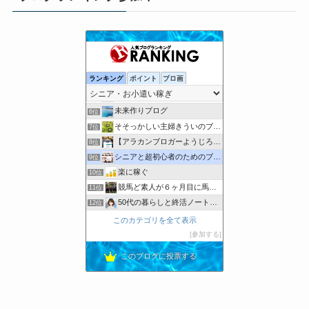
すきま時間に副業してます
2位
happysora！自分の人生、自分の時間の福業！
3位
ランキング
ポイント
ブロ画
アドセンスなんて止めてしまえ！
4位
AIアメブロ成功ナビ｜AI×アメブロで収益化を目指す！
5位
未来作りブログ
6位
そそっかしい主婦きういのブログ｜懸賞好きの忙しい主婦です。
7位
【アラカンブロガーようじろ〜】
8位
シニアと超初心者のためのブログの始め方
9位
楽に稼ぐ
10位
競馬ど素人が６ヶ月目に馬券で家を建てた方法！
11位
50代の暮らしと終活ノート｜娘たちへ残す記録
12位
経済的自由を勝ち取り心と体の健康を保って幸せに長生きする方法
13位
このカテゴリを全て表示
あくあまりんの第2の暮らし
14位
参加する
Hirog-blog /スローライフを楽しもう
15位
このブログに投票する
さむらーのポイント集めな日々
16位