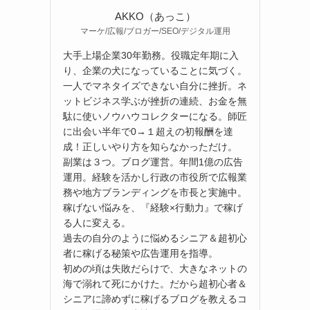
AKKO（あっこ）
マーケ/広報/ブロガー/SEO/デジタル運用
大手上場企業30年勤務。役職定年期に入
り、企業の犬になっていることに気づく。
一人でマネタイズできない自分に挫折。ネ
ットビジネス学ぶが挫折の連続、お金を無
駄に使いノウハウコレクターになる。師匠
に出会い半年で0→１超えの初報酬を達
成！正しいやり方を知らなかっただけ。
副業は３つ。ブログ運営。年間1億の広告
運用。経験を活かし行政の市役所で広報業
務や地方ブランディングを市長と実施中。
稼げない悩みを、『経験×行動力』で稼げ
る人に変える。
過去の自分のように悩めるシニア＆超初心
者に稼げる秘策や広告運用を指導。
初めの頃は失敗だらけで、大きなネットの
海で溺れて死にかけた。だから超初心者＆
シニアに諦めずに稼げるブログを教えるコ