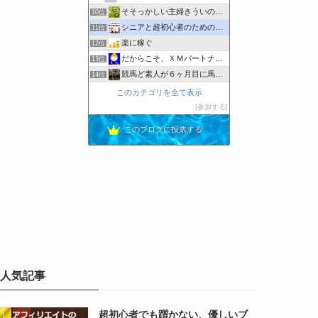
そそっかしい主婦きういのブログ｜懸賞好きの忙しい主婦です。
10位
シニアと超初心者のためのブログの始め方
11位
楽に稼ぐ
12位
だからこそ、ＸＭパートナーでアフィリエイト
13位
競馬ど素人が６ヶ月目に馬券で家を建てた方法！
14位
【アラカンブロガーようじろ〜】
15位
このカテゴリを全て表示
50代の暮らしと終活ノート｜娘たちへ残す記録
16位
参加する
あくあまりんの第2の暮らし
17位
このブログに投票する
ソーシャルレンディング比較@net
18位
人気記事
超初心者でも躓かない、優しいブ