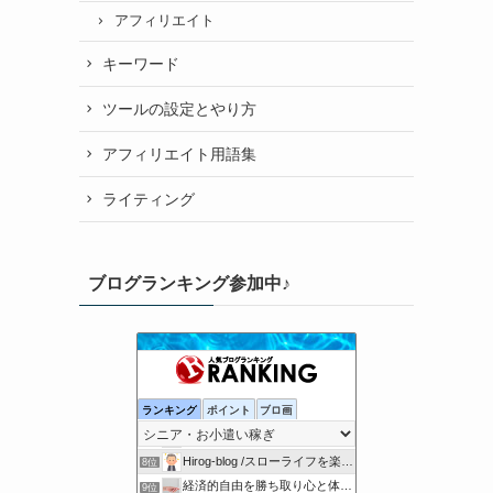
アフィリエイト
キーワード
ツールの設定とやり方
アフィリエイト用語集
ライティング
ブログランキング参加中♪
アドセンスなんて止めてしまえ！
4位
AIアメブロ成功ナビ｜AI×アメブロで収益化を目指す！
5位
ランキング
ポイント
ブロ画
未来作りブログ
6位
5分以下の動画で月37万以上 ユーチューブのアドセンスで稼ぐ
7位
Hirog-blog /スローライフを楽しもう
8位
経済的自由を勝ち取り心と体の健康を保って幸せに長生きする方法
9位